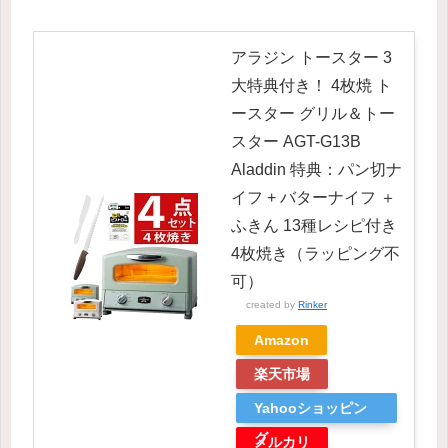
アラジン トースター 3
大特典付き！ 4枚焼 ト
ースター グリル＆トー
スター AGT-G13B
Aladdin 特典：パン切ナ
イフ + バターナイフ ＋
ふきん 13種レシピ付き
4枚焼き（ラッピング不
可）
created by
Rinker
Amazon
楽天市場
Yahooショッピン
グ
メルカリ