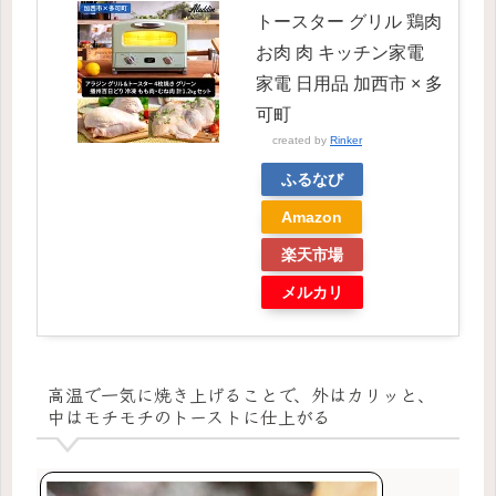
トースター グリル 鶏肉
お肉 肉 キッチン家電
家電 日用品 加西市 × 多
可町
created by
Rinker
ふるなび
Amazon
楽天市場
メルカリ
高温で一気に焼き上げることで、外はカリッと、
中はモチモチのトーストに仕上がる