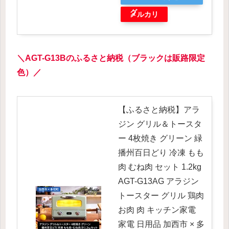
グ
メルカリ
＼
AGT-
G13B
のふるさと納税（
ブラックは販路限定
色
）／
【ふるさと納税】アラ
ジン グリル＆トースタ
ー 4枚焼き グリーン 緑
播州百日どり 冷凍 もも
肉 むね肉 セット 1.2kg
AGT-G13AG アラジン
トースター グリル 鶏肉
お肉 肉 キッチン家電
家電 日用品 加西市 × 多