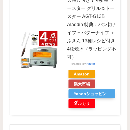
大特典付き！ 4枚焼 ト
ースター グリル＆トー
スター AGT-G13B
Aladdin 特典：パン切ナ
イフ + バターナイフ ＋
ふきん 13種レシピ付き
4枚焼き（ラッピング不
可）
created by
Rinker
Amazon
楽天市場
Yahooショッピン
グ
メルカリ