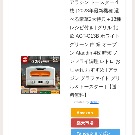
アラジン トースター 4
枚 [ 2023年最新機種 選
べる豪華2大特典＋13種
レシピ付き ] グリル 北
欧 AGT-G13B ホワイト
グリーン 白 緑 オーブ
ン Aladdin 4枚 時短 ノ
ンフライ調理 レトロ お
しゃれ おすすめ [ アラ
ジン グラファイト グリ
ル＆トースター ] 【送
料無料】
created by
Rinker
Amazon
楽天市場
Yahooショッピン