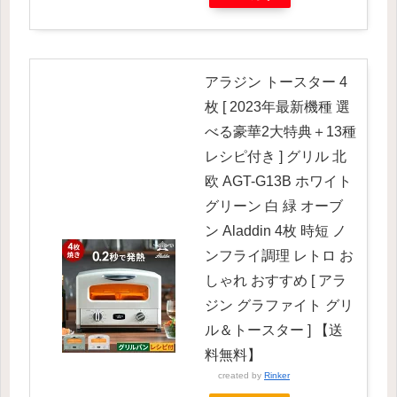
アラジン トースター 4
枚 [ 2023年最新機種 選
べる豪華2大特典＋13種
レシピ付き ] グリル 北
欧 AGT-G13B ホワイト
グリーン 白 緑 オーブ
ン Aladdin 4枚 時短 ノ
ンフライ調理 レトロ お
しゃれ おすすめ [ アラ
ジン グラファイト グリ
ル＆トースター ] 【送
料無料】
created by
Rinker