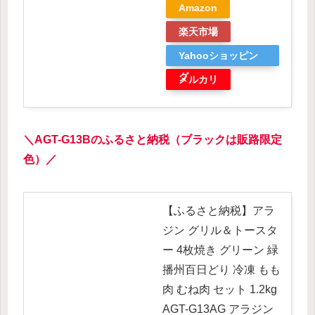
Amazon
楽天市場
Yahooショッピン
グ
メルカリ
＼
AGT-
G13B
のふるさと納税（
ブラックは販路限定
色
）／
【ふるさと納税】アラ
ジン グリル＆トースタ
ー 4枚焼き グリーン 緑
播州百日どり 冷凍 もも
肉 むね肉 セット 1.2kg
AGT-G13AG アラジン