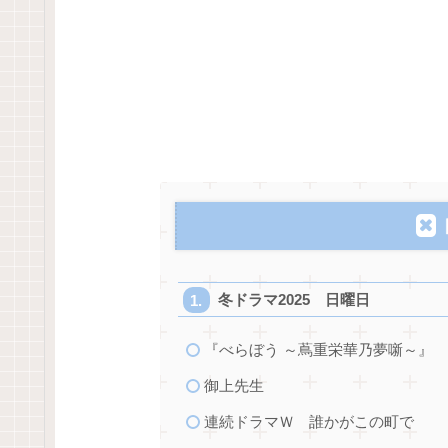
冬ドラマ2025 日曜日
『べらぼう ～蔦重栄華乃夢噺～』
御上先生
連続ドラマＷ 誰かがこの町で