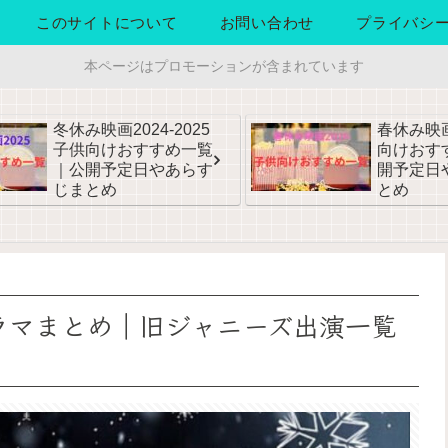
このサイトについて
お問い合わせ
プライバシ
本ページはプロモーションが含まれています
冬休み映画2024-2025
春休み映画
子供向けおすすめ一覧
向けおす
｜公開予定日やあらす
開予定日
じまとめ
とめ
ドラマまとめ｜旧ジャニーズ出演一覧