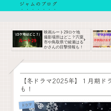
ジャムのブログ
映画ルート29ロケ地
撮影場所はどこ？宍粟
市や鳥取県で綾瀬はる
かさんの目撃情報も！
【冬ドラマ2025年】１月期
も！
ドラマ