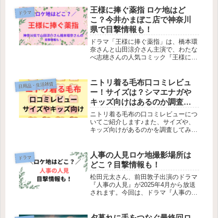
王様に捧ぐ薬指 ロケ地はど
ドラマ
こ？今井かまぼこ店で神奈川
県で目撃情報も！
ドラマ「王様に捧ぐ薬指」は、橋本環
奈さんと山田涼介さん主演で、わたな
べ志穂さんの人気コミック『王様に捧
ぐ薬指』の実写化ドラマです。放送は
2023年4月18日から放送予定です。こ
の物語は、絶世の美女だけどズケズケ
ニトリ着る毛布口コミレビュ
日用品・生活雑貨
と物を言う性格の羽田綾華（橋本...
ー！サイズは？シマエナガや
キッズ向けはあるのか調査し
てみた！
ニトリ着る毛布の口コミレビューにつ
いてご紹介します♪また、サイズや、
キッズ向けがあるのかを調査してみま
した。ニトリ着る毛布は、『吸水発熱
素材Nウォームを使用している』こと
が最大の特徴です！「Nウォーム」
人事の人見ロケ地撮影場所は
ドラマ
は、水分を吸収すると発熱するという
どこ？目撃情報も！
特性...
松田元太さん、前田敦子出演のドラマ
『人事の人見』が2025年4月から放送
されます。今回は、ドラマ『人事の人
見』のロケ地やエキストラ募集情報は
どこかについて調べてみました！ドラ
マ『人事の人見』のロケ地（品川駅港
夕暮れに手をつなぐ最終回ロ