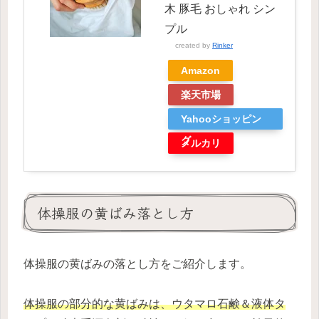
木 豚毛 おしゃれ シン
プル
created by
Rinker
Amazon
楽天市場
Yahooショッピン
グ
メルカリ
体操服の黄ばみ落とし方
体操服の黄ばみの落とし方をご紹介します。
体操服の部分的な黄ばみは、ウタマロ石鹸＆液体タ