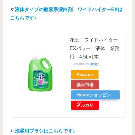
🔽
液体タイプの酸素系漂白剤、ワイドハイターEXは
こちらです♪
花王 ワイドハイター
EXパワー 液体 業務
用 4.5L×1本
created by
Rinker
Amazon
楽天市場
Yahooショッピン
グ
メルカリ
🔽
洗濯用ブラシはこちらです♪