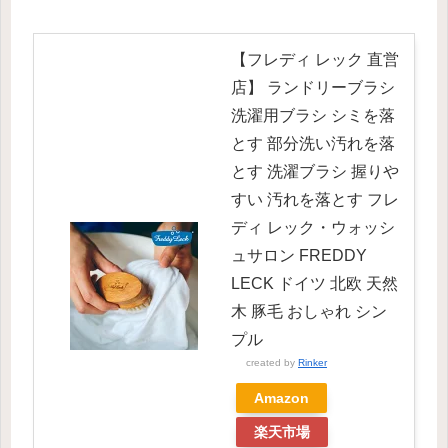
【フレディ レック 直営
店】 ランドリーブラシ
洗濯用ブラシ シミを落
とす 部分洗い汚れを落
とす 洗濯ブラシ 握りや
すい 汚れを落とす フレ
ディ レック・ウォッシ
ュサロン FREDDY
LECK ドイツ 北欧 天然
木 豚毛 おしゃれ シン
プル
created by
Rinker
Amazon
楽天市場