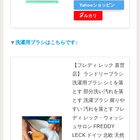
Yahooショッピン
グ
メルカリ
🔽
洗濯用ブラシはこちらです♪
【フレディ レック 直営
店】 ランドリーブラシ
洗濯用ブラシ シミを落
とす 部分洗い汚れを落
とす 洗濯ブラシ 握りや
すい 汚れを落とす フレ
ディ レック・ウォッシ
ュサロン FREDDY
LECK ドイツ 北欧 天然