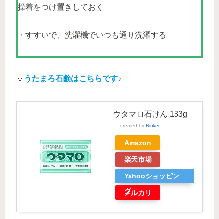
操着をつけ置きしておく
・すすいで、洗濯機でいつも通り洗濯する
🔽
うたまろ石鹸はこちらです♪
ウタマロ石けん 133g
created by
Rinker
Amazon
楽天市場
Yahooショッピン
グ
メルカリ