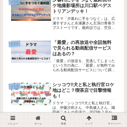
ドラマ
南口交通広場）周辺の宿泊先はこち...
ケ地撮影場所は川口駅ペデス
トリアンデッキ！
ドラマ「夕暮れに手をつなぐ」は、広
瀬すずさんと永瀬廉さん主演の青春ラ
ブストーリです。最終話では、空豆
（広瀬すず）と音（永瀬廉）の３回の
キスシーンでハッピーエンドを迎え、
話題になりました。そこで今回は、ド
「最愛」の再放送や全話無料
ドラマ
ラマ「夕暮れに手をつなぐ」の最終回
で見られる動画配信サービス
（9...
はあるの？
「最愛」の放送を、見逃してしまった
という方の為に、「最愛」が無料でみ
られる動画配信サービスについて調べ
てみました。 ドラマ「最愛」が無料
でみられる動画配信サービスは？
「最愛」は現在、TSUTAYDISCASで
シッコウ!!犬と私と執行官ロケ
ドラマ
30日間、無料で宅配レンタルすること
地はどこ？喫茶店で目撃情報
ができます。
も！
ドラマ「シッコウ!!犬と私と執行官」
は、伊藤沙莉さん、中島健人さん、織
田裕二さんの共演で、2023年７月から
放送予定です。この作品は、執行官の
世界に飛び込んだ吉野ひかり（伊藤沙
メニュー
ホーム
検索
トップ
サイドバー
莉）が、執行官の小原樹（織田裕二）