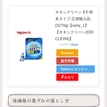
オキシクリーン EX 粉
末タイプ 正規輸入品
(3270g)【rainy_1】
【オキシクリーン(OXI
CLEAN)】
created by
Rinker
Amazon
楽天市場
Yahooショッピン
グ
メルカリ
体操服の黒ずみの落とし方