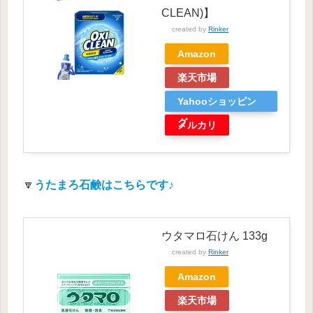
CLEAN)】
created by
Rinker
Amazon
楽天市場
Yahooショッピン
グ
メルカリ
🔽
うたまろ石鹸はこちらです♪
ウタマロ石けん 133g
created by
Rinker
Amazon
楽天市場