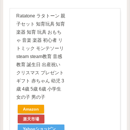
Ratatone ラタトーン 親
子セット 知育玩具 知育
楽器 知育 玩具 おもち
ゃ 音楽 楽器 初心者 リ
トミック モンテソーリ
steam steam教育 音感
教育 誕生日 出産祝い
クリスマス プレゼント
ギフト 赤ちゃん 幼児 3
歳 4歳 5歳 6歳 小学生
女の子 男の子
Amazon
楽天市場
Yahooショッピン