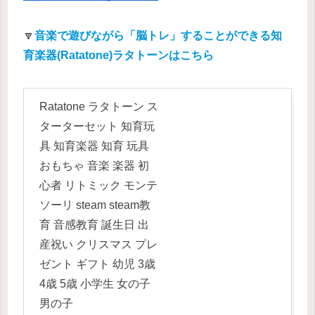
🔽
音楽で遊びながら「脳トレ」することができる知
育楽器(Ratatone)ラタトーンはこちら
Ratatone ラタトーン ス
ターターセット 知育玩
具 知育楽器 知育 玩具
おもちゃ 音楽 楽器 初
心者 リトミック モンテ
ソーリ steam steam教
育 音感教育 誕生日 出
産祝い クリスマス プレ
ゼント ギフト 幼児 3歳
4歳 5歳 小学生 女の子
男の子