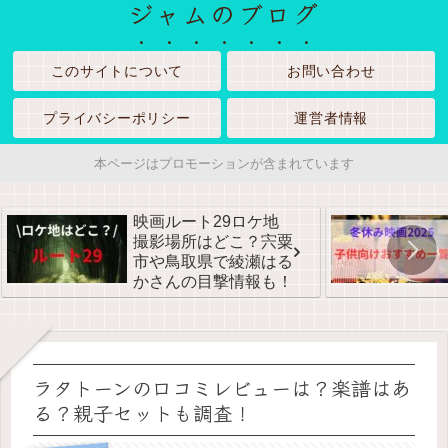
ジャムのブログ
このサイトについて
お問い合わせ
プライバシーポリシー
運営者情報
本ページはプロモーションが含まれています
映画ルート29ロケ地
撮影場所はどこ？宍粟
市や鳥取県で綾瀬はる
かさんの目撃情報も！
ラタトーンの口コミレビューは？楽譜はあ
る？親子セットも調査！