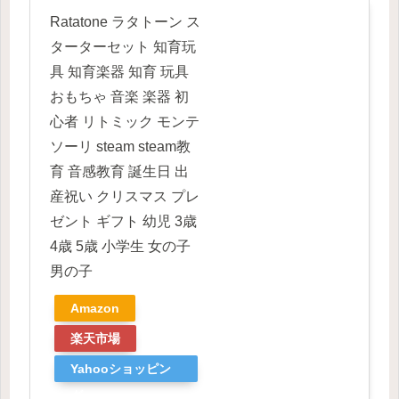
Ratatone ラタトーン ス
ターターセット 知育玩
具 知育楽器 知育 玩具
おもちゃ 音楽 楽器 初
心者 リトミック モンテ
ソーリ steam steam教
育 音感教育 誕生日 出
産祝い クリスマス プレ
ゼント ギフト 幼児 3歳
4歳 5歳 小学生 女の子
男の子
Amazon
楽天市場
Yahooショッピン
グ