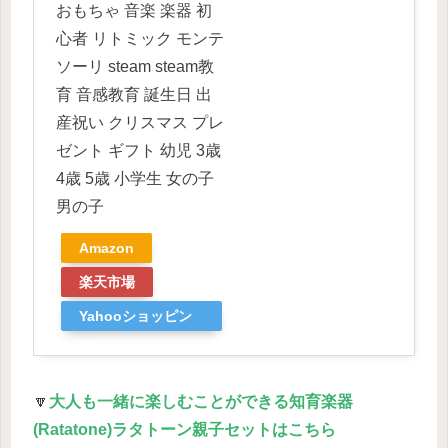
おもちゃ 音楽 楽器 初
心者 リトミック モンテ
ソーリ steam steam教
育 音感教育 誕生日 出
産祝い クリスマス プレ
ゼント ギフト 幼児 3歳
4歳 5歳 小学生 女の子
男の子
Amazon
楽天市場
Yahooショッピン
グ
🔽
大人も一緒に楽しむことができる知育楽器
(Ratatone)ラタトーン親子セットはこちら