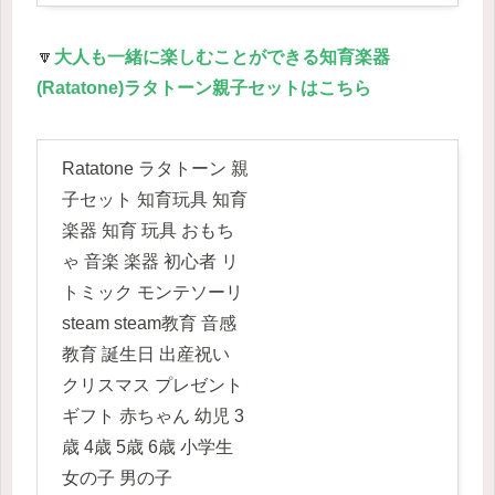
🔽
大人も一緒に楽しむことができる知育楽器
(Ratatone)ラタトーン親子セットはこちら
Ratatone ラタトーン 親
子セット 知育玩具 知育
楽器 知育 玩具 おもち
ゃ 音楽 楽器 初心者 リ
トミック モンテソーリ
steam steam教育 音感
教育 誕生日 出産祝い
クリスマス プレゼント
ギフト 赤ちゃん 幼児 3
歳 4歳 5歳 6歳 小学生
女の子 男の子