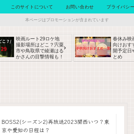
このサイトについて
お問い合わせ
プライバシ
本ページはプロモーションが含まれています
映画ルート29ロケ地
春休み映画
撮影場所はどこ？宍粟
向けおす
市や鳥取県で綾瀬はる
開予定日
かさんの目撃情報も！
とめ
BOSS2(シーズン2)再放送2023関西いつ？東
京や愛知の日程は？